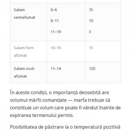
Salam
0–6
15
semiafumat
6–11
10
11–19
3
Salam fiert-
10–16
15
afumat
Salam crud-
11–14
120
afumat
În aceste condiții, o importanță deosebită are
volumul mărfii comandate — marfa trebuie să
constituie un volum care poate fi vândut înainte de
expirarea termenului permis.
Posibilitatea de păstrare la o temperatură pozitivă