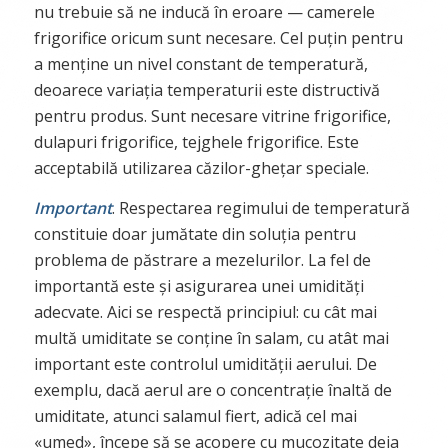
nu trebuie să ne inducă în eroare — camerele
frigorifice oricum sunt necesare. Cel puțin pentru
a menține un nivel constant de temperatură,
deoarece variația temperaturii este distructivă
pentru produs. Sunt necesare vitrine frigorifice,
dulapuri frigorifice, tejghele frigorifice. Este
acceptabilă utilizarea căzilor-ghețar speciale.
Important
. Respectarea regimului de temperatură
constituie doar jumătate din soluția pentru
problema de păstrare a mezelurilor. La fel de
importantă este și asigurarea unei umidități
adecvate. Aici se respectă principiul: cu cât mai
multă umiditate se conține în salam, cu atât mai
important este controlul umidității aerului. De
exemplu, dacă aerul are o concentrație înaltă de
umiditate, atunci salamul fiert, adică cel mai
«umed», începe să se acopere cu mucozitate deja