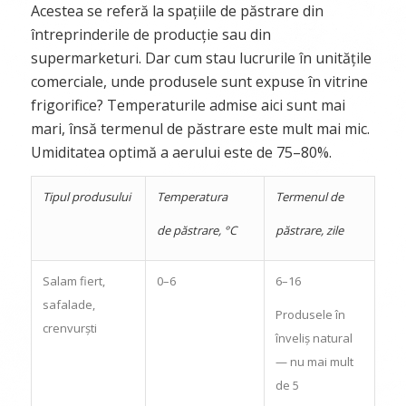
Acestea se referă la spațiile de păstrare din
întreprinderile de producție sau din
supermarketuri. Dar cum stau lucrurile în unitățile
comerciale, unde produsele sunt expuse în vitrine
frigorifice? Temperaturile admise aici sunt mai
mari, însă termenul de păstrare este mult mai mic.
Umiditatea optimă a aerului este de 75–80%.
Tipul produsului
Temperatura
Termenul de
de păstrare
, °С
păstrare
,
zile
Salam fiert,
0–6
6–16
safalade,
Produsele în
crenvurști
înveliș natural
— nu mai mult
de 5