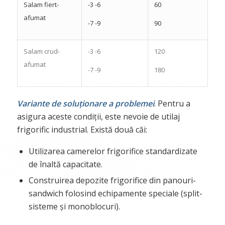
Salam fiert-
-3 -6
60
afumat
-7 -9
90
Salam crud-
-3 -6
120
afumat
-7 -9
180
Variante de soluționare a problemei
. Pentru a
asigura aceste condiții, este nevoie de utilaj
frigorific industrial. Există două căi:
Utilizarea camerelor frigorifice standardizate
de înaltă capacitate.
Construirea depozite frigorifice din panouri-
sandwich folosind echipamente speciale (split-
sisteme și monoblocuri).