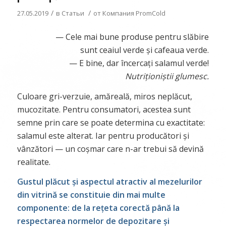
/
/
27.05.2019
в
Статьи
от
Компания PromCold
— Cele mai bune produse pentru slăbire
sunt ceaiul verde și cafeaua verde.
— E bine, dar încercați salamul verde!
Nutriționiștii glumesc.
Culoare gri-verzuie, amăreală, miros neplăcut,
mucozitate. Pentru consumatori, acestea sunt
semne prin care se poate determina cu exactitate:
salamul este alterat. Iar pentru producători și
vânzători — un coșmar care n-ar trebui să devină
realitate.
Gustul plăcut și aspectul atractiv al mezelurilor
din vitrină se constituie din mai multe
componente: de la rețeta corectă până la
respectarea normelor de depozitare și