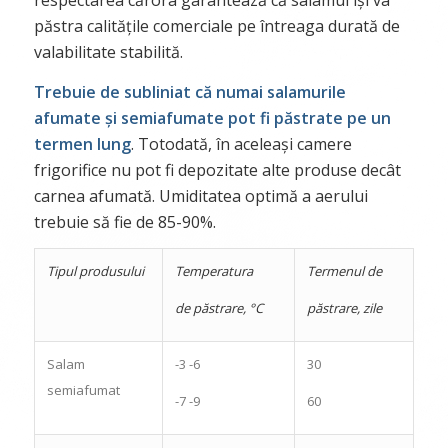
respectarea cărora garantează că salamul își va
păstra calitățile comerciale pe întreaga durată de
valabilitate stabilită.
Trebuie de subliniat că numai salamurile
afumate și semiafumate pot fi păstrate pe un
termen lung
. Totodată, în aceleași camere
frigorifice nu pot fi depozitate alte produse decât
carnea afumată. Umiditatea optimă a aerului
trebuie să fie de 85-90%.
Tipul produsului
Temperatura
Termenul de
de păstrare
, °С
păstrare
,
zile
Salam
-3 -6
30
semiafumat
-7 -9
60